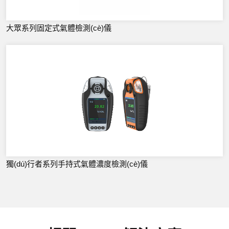
大眾系列固定式氣體檢測(cè)儀
獨(dú)行者系列手持式氣體濃度檢測(cè)儀