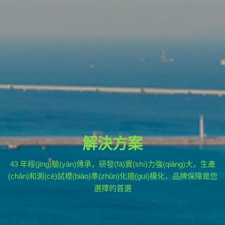
解決方案
43 年經(jīng)驗(yàn)傳承，研發(fā)實(shí)力強(qiáng)大，生產
(chǎn)和測(cè)試標(biāo)準(zhǔn)化規(guī)模化，品牌保障是您
選擇的首選