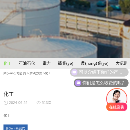
化工
石油石化
電力
礦業(yè)
農(nóng)業(yè)
大氣環(
網(wǎng)站首頁
> 解決方案 >化工
你们是怎么收费的呢？
化工
2024-06-25
513
次
化工
聯(lián)系我們