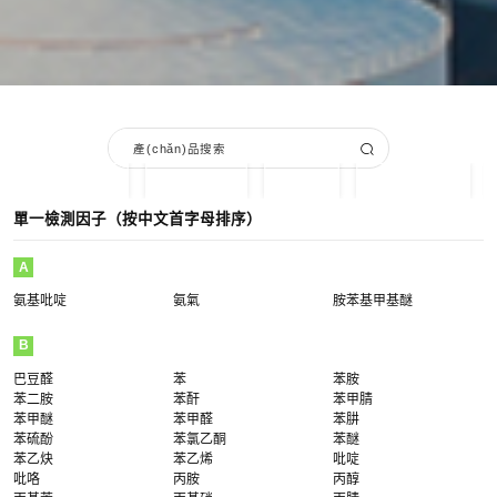
按單一成分搜索
復合型檢測儀
軟件平臺
配套產(chǎn)品
單一檢測因子（按中文首字母排序）
A
氨基吡啶
氨氣
胺苯基甲基醚
B
巴豆醛
苯
苯胺
苯二胺
苯酐
苯甲腈
苯甲醚
苯甲醛
苯肼
苯硫酚
苯氯乙酮
苯醚
苯乙炔
苯乙烯
吡啶
吡咯
丙胺
丙醇