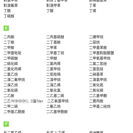
對氯甲苯
對叔丁基甲苯
對硝基氯苯
對溴氟苯
對溴甲苯
丁苯
丁腈
丁酸
丁烯
丁硫醇
E
二丙胺
二丙基硫醚
二碘甲烷
二丁胺
二丁基胺
二惡烷
二甲胺
二甲苯
二甲基苯胺
二甲基吡啶
二甲基丁烷
二甲基對酞酸鹽
二甲硫醚
二甲醚
二甲氧基甲烷
二硫化碳
二氯丙烯
二氯二氫硅
二氯化丙烯
二氯甲烷
二氯氫硅
二氯乙烷
二氫吡喃
二硝基苯
二溴二氟甲烷
二溴甲烷
二溴氯甲烷
二溴乙烷
二溴乙烯
二氧化氮
二氧化硫
二氧化氯
二氧化碳
二乙胺
二乙基二硫
二乙基甲酮
二乙?；淄?/a>
二乙氧基甲烷
二異丙胺
二甲二硫
二氟乙烷
二甲基二硅烷
二甲基乙酰胺
二乙基甲酰胺
F
反二氯乙烯
反式-2-丁烯
非洲豬瘟