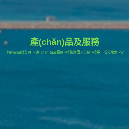
產(chǎn)品及服務
網(wǎng)站首頁
> 產(chǎn)品及服務 >按檢測因子分類 >按單一成分搜索 >W