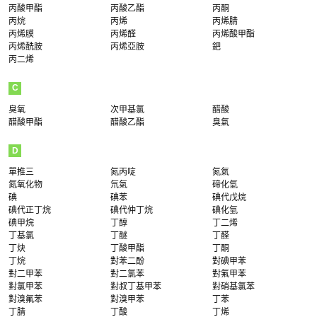
丙酸甲酯
丙酸乙酯
丙酮
丙烷
丙烯
丙烯腈
丙烯膜
丙烯醛
丙烯酸甲酯
丙烯酰胺
丙烯亞胺
鈀
丙二烯
C
臭氧
次甲基氯
醋酸
醋酸甲酯
醋酸乙酯
臭氣
D
單推三
氮丙啶
氮氣
氮氧化物
氘氣
碲化氫
碘
碘苯
碘代戊烷
碘代正丁烷
碘代仲丁烷
碘化氫
碘甲烷
丁醇
丁二烯
丁基氯
丁醚
丁醛
丁炔
丁酸甲酯
丁酮
丁烷
對苯二酚
對碘甲苯
對二甲苯
對二氯苯
對氟甲苯
對氯甲苯
對叔丁基甲苯
對硝基氯苯
對溴氟苯
對溴甲苯
丁苯
丁腈
丁酸
丁烯