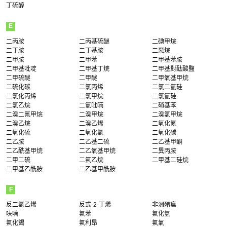
丁硫醇
E
二丙胺
二丙基硫醚
二碘甲烷
二丁胺
二丁基胺
二惡烷
二甲胺
二甲苯
二甲基苯胺
二甲基吡啶
二甲基丁烷
二甲基對酞酸鹽
二甲硫醚
二甲醚
二甲氧基甲烷
二硫化碳
二氯丙烯
二氯二氫硅
二氯化丙烯
二氯甲烷
二氯氫硅
二氯乙烷
二氫吡喃
二硝基苯
二溴二氟甲烷
二溴甲烷
二溴氯甲烷
二溴乙烷
二溴乙烯
二氧化氮
二氧化硫
二氧化氯
二氧化碳
二乙胺
二乙基二硫
二乙基甲酮
二乙酰基甲烷
二乙氧基甲烷
二異丙胺
二甲二硫
二氟乙烷
二甲基二硅烷
二甲基乙酰胺
二乙基甲酰胺
F
反二氯乙烯
反式-2-丁烯
非洲豬瘟
呋喃
氟苯
氟化氫
氟化錫
氟利昂
氟氣