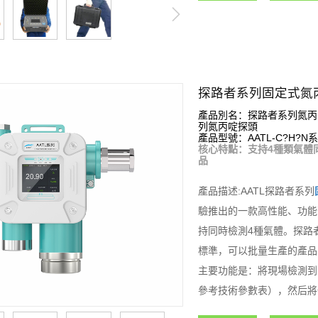
探路者系列固定式氮
產品別名：探路者系列氮丙
列氮丙啶探頭
產品型號：AATL-C?H?N系
核心特點：支持4種類氣體
品
產品描述:AATL探路者系列
驗推出的一款高性能、功能
持同時檢測4種氣體。探路
標準，可以批量生產的產品
主要功能是：將現場檢測到
參考技術參數表），然后將
制，從而組成功能強大的智