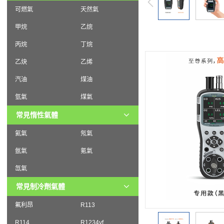
可燃氣
天然氣
甲烷
乙烷
丙烷
丁烷
乙炔
乙烯
汽油
煤油
氫氣
煤氣
常見惰性氣體
氦氣
氖氣
氬氣
氪氣
氙氣
常見制冷劑氣體
氟利昂
R113
R114
R1234yf