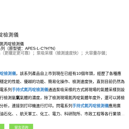
啶檢測儀
氮丙啶檢測儀
系列（原型號：APES-L-C?H?N）
品（更穩定更可靠）；泵吸采樣（檢測速度快）；大容量存儲；
啶
檢測儀
，該系列產品自上市到現在已經有10個年頭，經歷了各種應
穩定的性能、優越的功能、簡易化操作、檢測速度快，直到目前仍然為
電系列
手持式
氮丙啶
檢測儀
通過泵吸采樣的方式將現場的氣體采樣到設
氨
行檢測
氣
氣體的濃度，除了檢測現場
氮丙啶
氣體年度外，還可以將檢
分析，連接到打印機進行打印。閃電系列
手持式
氮丙啶
檢測儀
應用廣
油石化、、航天軍工、化工、電力、科研院所、市政工程等各行業領
留言咨詢