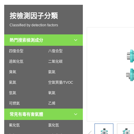
按檢測因子分類
Classified by detection factors
熱門搜索檢測成分
四復合型
八復合型
過氧化氫
二氧化碳
臭氧
氨氣
氦氣
空氣質量/TVOC
氫氣
氧氣
可燃氣
乙烯
常見有毒有害氣體
氟化氫
氯化氫