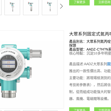
了解更多
立即咨詢
電器，可控制外圍聲光報警
設備連入安帕爾服務器，可
石油石化、礦業、燃氣、航
領域。
大眾系列固定式氮丙
產品別名：大眾系列氮丙啶
探頭
產品型號：AADZ-C?H?N
核心特點：沉淀10多年明星
產品描述:AADZ大眾系列
固
推出的一款性價比高、功能
主要功能：將現場檢測到的
考技術參數表），然后將信
制，從而組成功能強大的智
器、風機、電磁閥等設備。
標定等功能；大眾系列
固定
了解更多
立即咨詢