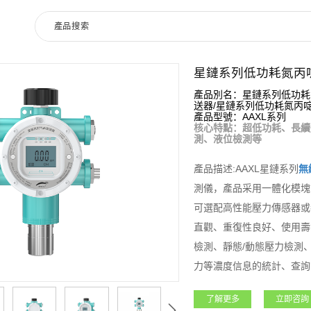
星鏈系列低功耗氮丙
產品別名：星鏈系列低功耗
送器/星鏈系列低功耗氮丙
產品型號：AAXL系列
核心特點：超低功耗、長續
測、液位檢測等
產品描述:AAXL星鏈系列
無
測儀，產品采用一體化模塊
可選配高性能壓力傳感器或
直觀、重復性良好、使用壽
檢測、靜態/動態壓力檢測
力等濃度信息的統計、查詢
險進行預估。適用于無人值
了解更多
立即咨詢
時性，降低設備使用風險。