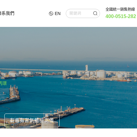
全國統一銷售熱線
聯系我們
EN
400-0515-282
丙環
有毒有害氣體檢測儀