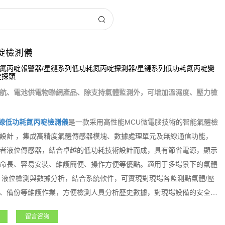
啶檢測儀
氮丙啶報警器/星鏈系列低功耗氮丙啶探測器/星鏈系列低功耗氮丙啶變
啶探頭
航、電池供電物聯網產品、除支持氣體監測外，可增加溫濕度、壓力檢
線低功耗氮丙啶檢測儀
是一款采用高性能MCU微電腦技術的智能氣體檢
設計 ，集成高精度氣體傳感器模塊、數據處理單元及無線通信功能，
者液位傳感器，結合卓越的低功耗技術設計而成，具有節省電源，顯示
命長、容易安裝、維護簡便、操作方便等優點。適用于多場景下的氣體
、液位檢測與數據分析，結合系統軟件，可實現對現場各監測點氣體/壓
、備份等維護作業，方便檢測人員分析歷史數據，對現場設備的安全風
守設備的數據采集、有限空間作業等，大大提高設備使用安全檢測的實
留言咨詢