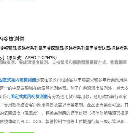
丙啶檢測儀
啶報警器/探路者系列氮丙啶探測器/探路者系列氮丙啶變送器/探路者系
列（原型號：APEG-T-C?H?N）
同時檢測、集成溫濕度檢測、支持泵吸和擴散兩種采樣方式、物聯網產
固定式氮丙啶檢測儀
是安帕爾公司根據客戶市場需求和多年行業應用經
齊全的中高端現場在線氣體監測儀器。除了自帶溫濕度檢測外，最大支
者系列
固定式氮丙啶檢測儀
有分為通用款和專用款，通用款為執行國家
；專用款為結合客戶應用場景及需求專業定制，產品更專業更可靠。其
的氣體濃度（溫濕度），轉換為對應的標準信號（標準信號種類選擇請
信號傳輸到PLC、DCS、報警控制主機等上位機進行統一顯示管理和控
能化氣體檢測報警控制系統。探路者系列固定式氣體檢測儀內置3組繼