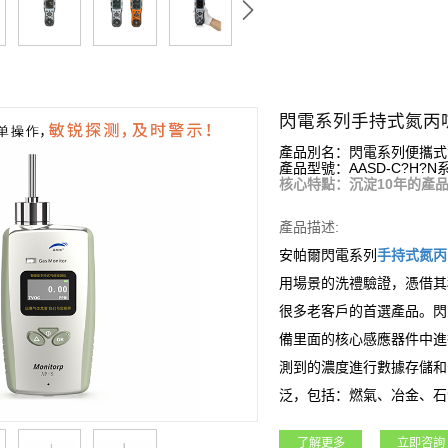
閃電系列手持式氮丙
產品別名：閃電系列便攜式
產品型號：AASD-C?H?N
核心特點：沉淀10年的產
產品描述:
安帕爾閃電系列
手持式
氮丙
用場景的洗禮驗證，憑借其
很多老客戶的首選產品。閃
備里面的核心感應器件中進
測到的濃度進行數據存儲和
泛，包括：燃氣、冶金、石
域。
了解更多
立即咨詢