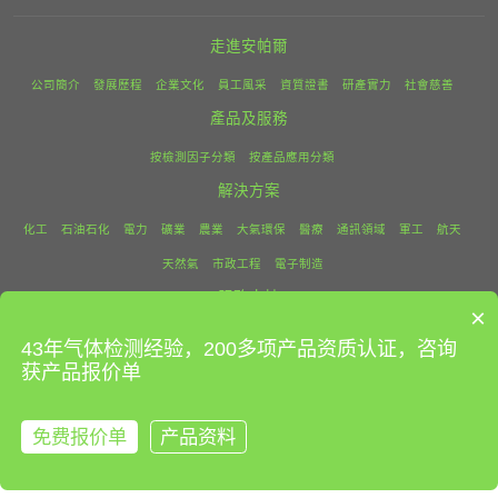
走進安帕爾
公司簡介
發展歷程
企業文化
員工風采
資質證書
研產實力
社會慈善
產品及服務
按檢測因子分類
按產品應用分類
解決方案
化工
石油石化
電力
礦業
農業
大氣環保
醫療
通訊領域
軍工
航天
天然氣
市政工程
電子制造
服務支持
×
服務理念
售前服務
售后服務
防偽查詢
投訴及建議
43年气体检测经验，200多项产品资质认证，咨询
新聞資訊
获产品报价单
行業新聞
公司動態
相關標準
行業知識
技術百科
免费报价单
产品资料
加入我們
来电咨询
招商加盟
招賢納士