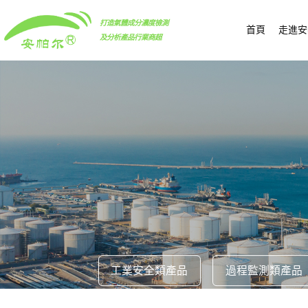
打造氣體成分濃度檢測
首頁
走進安
及分析產品行業商超
工業安全類產品
過程監測類產品