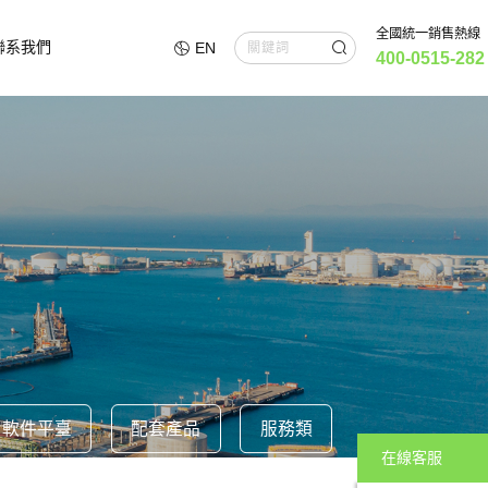
全國統一銷售熱線
聯系我們
EN
400-0515-282
軟件平臺
配套產品
服務類
在線客服