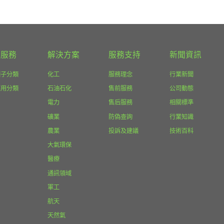
及服務
解決方案
服務支持
新聞資訊
因子分類
化工
服務理念
行業新聞
應用分類
石油石化
售前服務
公司動態
電力
售后服務
相關標準
礦業
防偽查詢
行業知識
農業
投訴及建議
技術百科
大氣環保
醫療
通訊領域
軍工
航天
天然氣