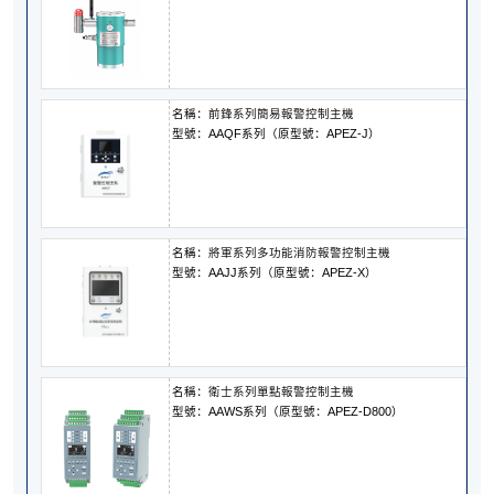
名稱：
前鋒系列簡易報警控制主機
型號：AAQF系列（原型號：APEZ-J）
名稱：
將軍系列多功能消防報警控制主機
型號：AAJJ系列（原型號：APEZ-X）
名稱：
衛士系列單點報警控制主機
型號：AAWS系列（原型號：APEZ-D800）