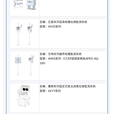
名稱：
巨盾系列惡臭氣體在線監測系統
型號：AHJD系列
名稱：
空哨系列廠界氣體監測系統
型號：AHKS系列（CCEP認證型號為APEG-AQ-
100）
名稱：
鷹眼系列固定式氣云成像在線監測系統
型號：AZYY系列