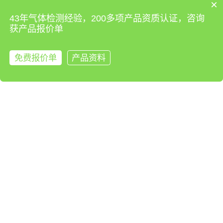
×
五氟化碘
五氟化磷
五氟化砷
43年气体检测经验，200多项产品资质认证，咨询
五氯化磷
戊醇
戊硼烷
戊醛
戊烷
微量氧
获产品报价单
溫度
溫濕度
X
免费报价单
产品资料
来电咨询
硒化氫
烯丙醇
烯丙基氯
烯丙基氰
烯丙基溴
烯酮
氙氣
腺病毒
硝基苯
硝基甲苯
硝基甲烷
硝基乙烷
硝酸乙酯
硝酸正丙酯
笑氣
辛烷
溴苯
溴代叔丁烷
溴代異丁烷
溴代異丁烷
溴丁烷
溴仿
溴化氫
溴甲烷
溴氯甲烷
溴氣
溴噻吩
溴乙基氯
溴乙烷
溴乙烯
鋅
硒
溴
錫
溴丙烷
溴戊烷
Y
亞硫酸二乙酯
氬氣
鹽酸萘乙二胺
氧氣
液化石油氣
一氟三溴甲烷
一甲基肼
一氯化硫
一氯一溴甲烷