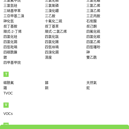
三氯氟甲烷
三氯化磷
三氯化硼
三氯氫硅
三氯氧磷
三氯乙烯
三硝基甲苯
三溴化硼
三溴乙烯
三亞甲基二溴
三乙胺
三正丙胺
砷化氫
十氟化二硫
石炭酸
叔丁基胺
叔丁基苯
叔己酮
順式-2-丁烯
順式-二氯乙烯
四氟化硫
四氯化硅
四氯化鈦
四氯化碳
四氯化錫
四氯化鍺
四氯乙烯
四氫吡喃
四氫呋喃
四氫噻吩
四碳酰鎳
四溴化錫
砷
鍶
濕度
雙乙酰
四甲基甲烷
T
碳酰氟
銻
天然氣
鐵
銅
鉈
TVOC
V
VOCs
W