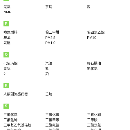
氖氣
萘烷
鎳
NMP
P
噴氣燃料
偏二甲肼
偏四氯乙烷
駢苯
PM2.5
PM10
氣壓
PM1.0
Q
七氟丙烷
汽油
輕石腦油
氫氣
氰
氰化氫
?
鉛
R
人類副流感病毒
壬烷
S
三氟化氮
三氟化氯
三氟化硼
三氟化砷
三氟甲苯
三甲胺
三甲基乙氧基硅烷
三聚氟氰
三聚氯氰