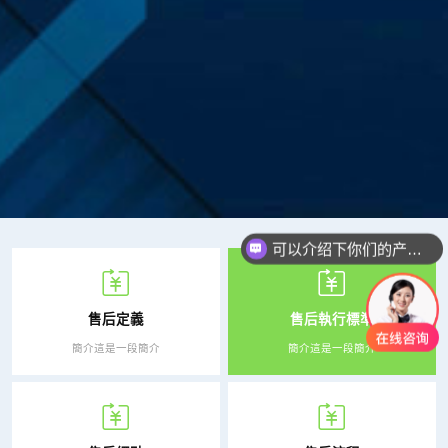
可以介绍下你们的产品么？
售后定義
售后執行標準
簡介這是一段簡介
簡介這是一段簡介