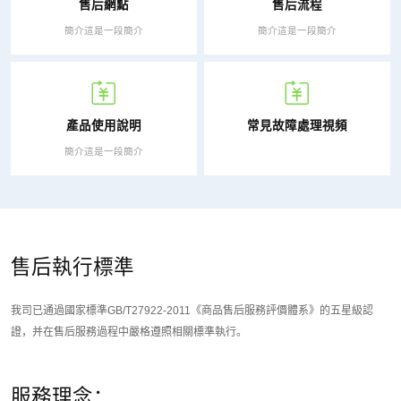
售后網點
售后流程
簡介這是一段簡介
簡介這是一段簡介
產品使用說明
常見故障處理視頻
簡介這是一段簡介
售后執行標準
我司已通過國家標準GB/T27922-2011《商品售后服務評價體系》的五星級認
證，并在售后服務過程中嚴格遵照相關標準執行。
服務理念：